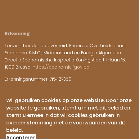
Erkenning
Toezichthoudende overheid: Federale Overheidsdienst
Economie, K.M.O., Middenstand en Energie Algemene
Directie Economische Inspectie Koning Albert II-laan 16,
1000 Brussel
https://economie.fgov.be
.
Erkenningsnummer: 715427359.
Juridisch
Wij gebruiken cookies op onze website. Door onze
website te gebruiken, stemt u in met dit beleid en
Algemene voorwaarden
stemt u ermee in dat wij cookies gebruiken in
overeenstemming met de voorwaarden van dit
beleid.
© 2023 Legal and Support.
Accepteren
Website ondersteund door
Kockel IT